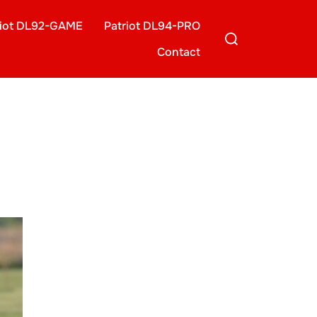
riot DL92-GAME
Patriot DL94-PRO
Search
for:
Contact