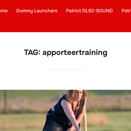
ome
Dummy Launchers
Patriot DL92-SOUND
Pat
TAG:
apporteertraining