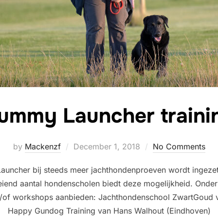
ummy Launcher traini
Posted
by
Mackenzf
December 1, 2018
No Comments
on
auncher bij steeds meer jachthondenproeven wordt ingezet,
eiend aantal hondenscholen biedt deze mogelijkheid. Onders
en/of workshops aanbieden: Jachthondenschool ZwartGoud 
Happy Gundog Training van Hans Walhout (Eindhoven)